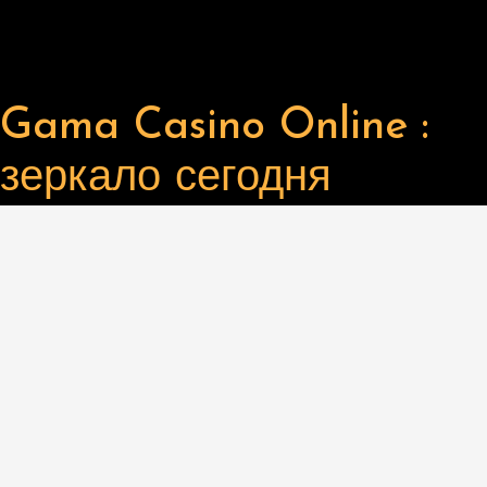
Gama Casino Online :
зеркало сегодня