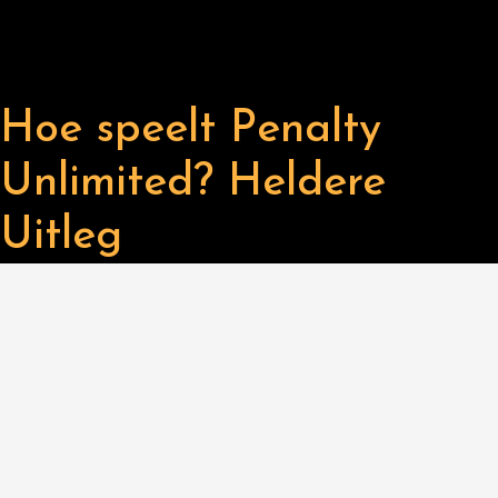
Hoe speelt Penalty
Unlimited? Heldere
Uitleg