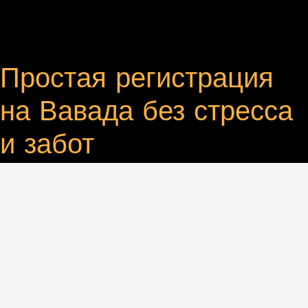
Простая регистрация
на Вавада без стресса
и забот